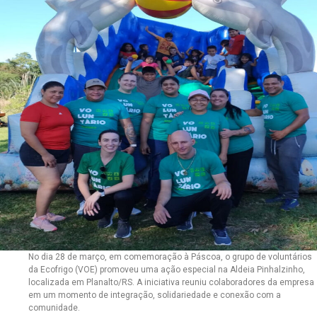
No dia 28 de março, em comemoração à Páscoa, o grupo de voluntários
da Ecofrigo (VOE) promoveu uma ação especial na Aldeia Pinhalzinho,
localizada em Planalto/RS. A iniciativa reuniu colaboradores da empresa
em um momento de integração, solidariedade e conexão com a
comunidade.