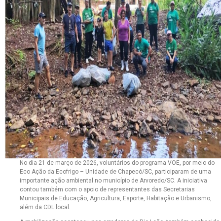
No dia 21 de março de 2026, voluntários do programa VOE, por meio do
Eco Ação da Ecofrigo – Unidade de Chapecó/SC, participaram de uma
importante ação ambiental no município de Arvoredo/SC. A iniciativa
contou também com o apoio de representantes das Secretarias
Municipais de Educação, Agricultura, Esporte, Habitação e Urbanismo,
além da CDL local.