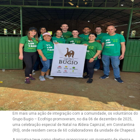
Em mais uma ação de integração com a comunidade, os voluntários do
Grupo Bugio – Ecofrigo promoveram, no dia 06 de dezembro de 2025,
uma celebração especial de Natal na Aldeia Capinzal, em Constantina
(RS), onde residem cerca de 60 colaboradores da unidade de Chapecó.
A iniciativa teve como objetivo proporcionar um momento de alegria e