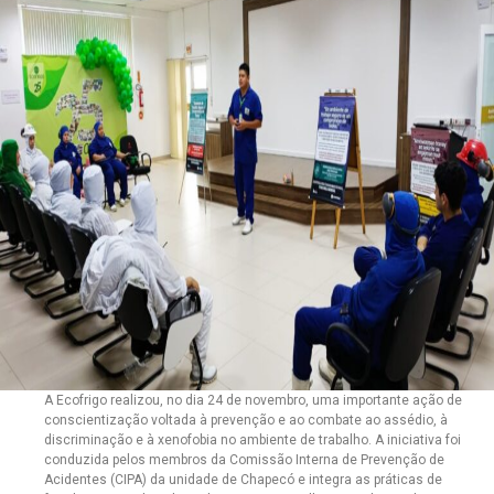
A Ecofrigo realizou, no dia 24 de novembro, uma importante ação de
conscientização voltada à prevenção e ao combate ao assédio, à
discriminação e à xenofobia no ambiente de trabalho. A iniciativa foi
conduzida pelos membros da Comissão Interna de Prevenção de
Acidentes (CIPA) da unidade de Chapecó e integra as práticas de