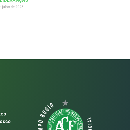
 LIDERANÇAS
e julho de 2026
tes
nosco