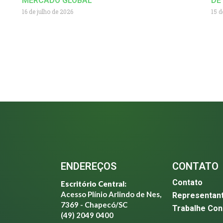
MERCADO GLOBAL
DE
16 de julho de 2026
15 d
ENDEREÇOS
CONTATO
Contato
Escritório Central:
Acesso Plínio Arlindo de Nes,
Representan
7369 - Chapecó/SC
Trabalhe Co
(49) 2049 0400