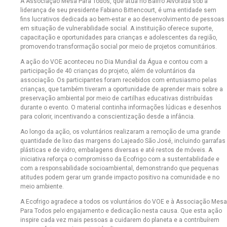
A Associação Mesa Para Todos, que atua no Bairro Alvorada sob a
liderança de seu presidente Fabiano Bittencourt, é uma entidade sem
fins lucrativos dedicada ao bem-estar e ao desenvolvimento de pessoas
em situação de vulnerabilidade social. A instituição oferece suporte,
capacitação e oportunidades para crianças e adolescentes da região,
promovendo transformação social por meio de projetos comunitários.
A ação do VOE aconteceu no Dia Mundial da Água e contou com a
participação de 40 crianças do projeto, além de voluntários da
associação. Os participantes foram recebidos com entusiasmo pelas
crianças, que também tiveram a oportunidade de aprender mais sobre a
preservação ambiental por meio de cartilhas educativas distribuídas
durante o evento. O material continha informações lúdicas e desenhos
para colorir, incentivando a conscientização desde a infância.
Ao longo da ação, os voluntários realizaram a remoção de uma grande
quantidade de lixo das margens do Lajeado São José, incluindo garrafas
plásticas e de vidro, embalagens diversas e até restos de móveis. A
iniciativa reforça o compromisso da Ecofrigo com a sustentabilidade e
com a responsabilidade socioambiental, demonstrando que pequenas
atitudes podem gerar um grande impacto positivo na comunidade e no
meio ambiente.
A Ecofrigo agradece a todos os voluntários do VOE e à Associação Mesa
Para Todos pelo engajamento e dedicação nesta causa. Que esta ação
inspire cada vez mais pessoas a cuidarem do planeta e a contribuírem