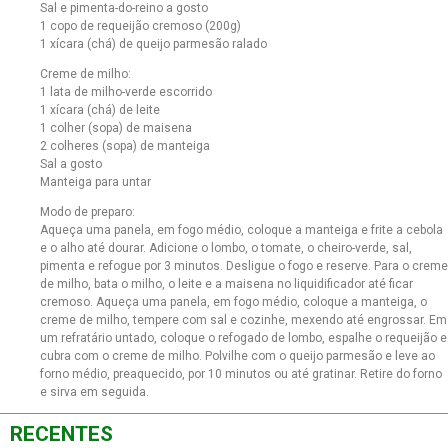
Sal e pimenta-do-reino a gosto
1 copo de requeijão cremoso (200g)
1 xícara (chá) de queijo parmesão ralado
Creme de milho:
1 lata de milho-verde escorrido
1 xícara (chá) de leite
1 colher (sopa) de maisena
2 colheres (sopa) de manteiga
Sal a gosto
Manteiga para untar
Modo de preparo:
Aqueça uma panela, em fogo médio, coloque a manteiga e frite a cebola
e o alho até dourar. Adicione o lombo, o tomate, o cheiro-verde, sal,
pimenta e refogue por 3 minutos. Desligue o fogo e reserve. Para o creme
de milho, bata o milho, o leite e a maisena no liquidificador até ficar
cremoso. Aqueça uma panela, em fogo médio, coloque a manteiga, o
creme de milho, tempere com sal e cozinhe, mexendo até engrossar. Em
um refratário untado, coloque o refogado de lombo, espalhe o requeijão e
cubra com o creme de milho. Polvilhe com o queijo parmesão e leve ao
forno médio, preaquecido, por 10 minutos ou até gratinar. Retire do forno
e sirva em seguida.
RECENTES