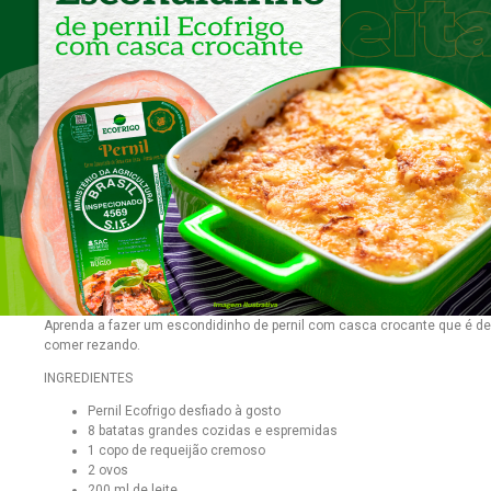
Aprenda a fazer um escondidinho de pernil com casca crocante que é de
comer rezando.
INGREDIENTES
Pernil Ecofrigo desfiado à gosto
8 batatas grandes cozidas e espremidas
1 copo de requeijão cremoso
2 ovos
200 ml de leite