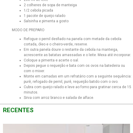
2 colheres de sopa de manteiga
1/2 cebola picada
1 pacote de queijo ralado
Salsinha e pimenta a gosto
MODO DE PREPARO
Refogue o pernil desfiado na panela com metade da cebola
cortada, óleo e o cheiro-verde, reserve.
Em outra panela doure o restante da cebola na manteiga,
acrescente as batatas amassadas e o leite. Mexa até incorporar.
Coloque a pimenta e acerte o sal.
Depois pegue o requeijão e bata com os ovos na batedeira ou
com o mixer.
Monte em camadas em um refratário com a seguinte sequência:
purê, refogado de pernil, purê, requeijão batido com o ovo.
Cubra com queijo ralado e leve ao forno para gratinar cerca de 15
minutos.
Sirva com arroz branco e salada de alface.
RECENTES