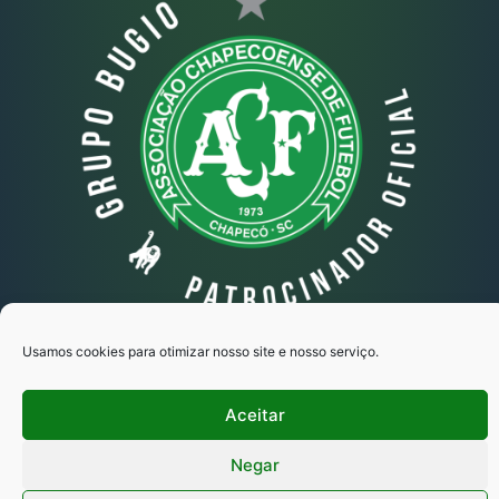
Usamos cookies para otimizar nosso site e nosso serviço.
Grupo Bugio © Todos os direitos reservados
Copyright 2025 - Desenvolvido por Ipse
Aceitar
Marketing Estratégico
Negar