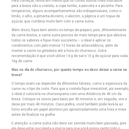
Para começar, tenha em mente que os cortes suínos mais indicados
para a brasa são a costela, a copa lombo, a panceta e a picanha. Para
temperá-los, alguns acompanhamentos são indispensáveis, como o
limão, o alho, a pimenta-do-reino, o alecrim, a páprica e um toque de
açúcar, que combina muito bem com a carne suína.
Além disso, fique bem atento no tempo de preparo, pois, diferentemente
da carne bovina, a carne suína precisa de mais tempo para que absorva
todos os sabores e fique mais suculenta – o ideal é aplicar os
condimentos com pelo menos 12 horas de antecedência, além de
manter a carne na geladeira até a hora do churrasco. Outra
recomendação é que você utilize 14 g de sal e 10 g de açúcar para cada
1kg de carne.
Mas no dia do churrasco, por quanto tempo eu devo deixar a carne na
brasa?
O tempo exato vai depender de diferentes fatores, como a espessura da
carne ou o tipo de corte. Para que a costela fique irresistível, por exemplo,
o ideal é colocá-la na churrasqueira com uma distância de 40 cm da
brasa. Coloque os ossos para baixo por 40 minutos e, em seguida, vire e
deixe por mais 40 minutos. Caso prefira, você também pode levá-la ao
forno envolta em papel alumínio por aproximadamente uma hora e meia
antes de finalizar na grelha.
E atenção: a carne suína não deve ser servida muito bem passada, pois
ela deve estar suculenta e macia para que você possa sentir todo o