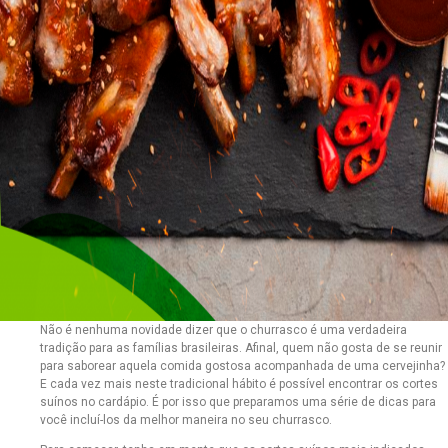
Não é nenhuma novidade dizer que o churrasco é uma verdadeira
tradição para as famílias brasileiras. Afinal, quem não gosta de se reunir
para saborear aquela comida gostosa acompanhada de uma cervejinha?
E cada vez mais neste tradicional hábito é possível encontrar os cortes
suínos no cardápio. É por isso que preparamos uma série de dicas para
você incluí-los da melhor maneira no seu churrasco.