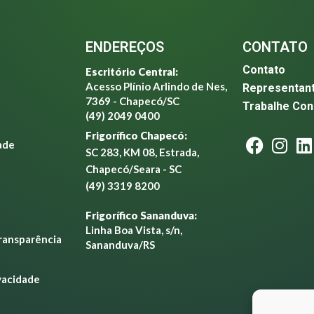
ENDEREÇOS
CONTATO
Contato
Escritório Central:
Acesso Plínio Arlindo de Nes,
Representan
7369 - Chapecó/SC
Trabalhe Co
(49) 2049 0400
Frigorífico Chapecó:
ade
SC 283, KM 08, Estrada,
Chapecó/Seara - SC
(49) 3319 8200
Frigorífico Sananduva:
Linha Boa Vista, s/n,
Transparência
Sananduva/RS
ivacidade