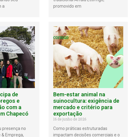
 a
promovido em
icipa de
Bem-estar animal na
pregos e
suinocultura: exigência de
ão com a
mercado e critério para
em Chapecó
exportação
16 de junho de 2026
u presença no
Como práticas estruturadas
 & Emprega,
impactam decisões comerciais e o