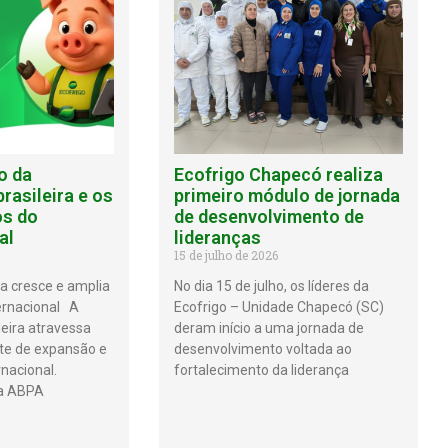
o da
Ecofrigo Chapecó realiza
rasileira e os
primeiro módulo de jornada
os do
de desenvolvimento de
al
lideranças
15 de julho de 2026
ra cresce e amplia
No dia 15 de julho, os líderes da
ernacional A
Ecofrigo – Unidade Chapecó (SC)
leira atravessa
deram início a uma jornada de
te de expansão e
desenvolvimento voltada ao
nacional.
fortalecimento da liderança
a ABPA