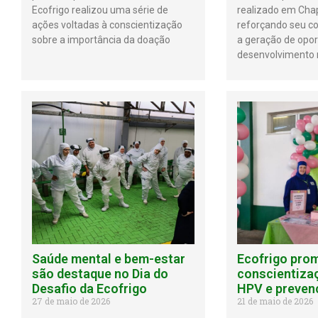
Ecofrigo realizou uma série de
realizado em Cha
ações voltadas à conscientização
reforçando seu 
sobre a importância da doação
a geração de opor
desenvolvimento r
Saúde mental e bem-estar
Ecofrigo pro
são destaque no Dia do
conscientiza
Desafio da Ecofrigo
HPV e preven
27 de maio de 2026
21 de maio de 2026