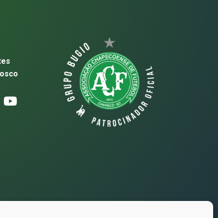
tes
nosco