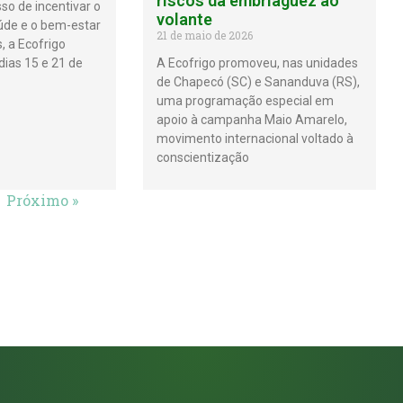
riscos da embriaguez ao
o de incentivar o
volante
úde e o bem-estar
21 de maio de 2026
, a Ecofrigo
 dias 15 e 21 de
A Ecofrigo promoveu, nas unidades
de Chapecó (SC) e Sananduva (RS),
uma programação especial em
apoio à campanha Maio Amarelo,
movimento internacional voltado à
conscientização
Próximo »