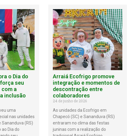
bra o Dia do
Arraiá Ecofrigo promove
eforça seu
integração e momentos de
 com a
descontração entre
 a inclusão
colaboradores
24 de junho de 2026
oveu uma
As unidades da Ecofrigo em
cial nas unidades
Chapecó (SC) e Sananduva (RS)
e Sananduva (RS)
entraram no clima das festas
ao Dia do
juninas com a realização do
mando seu
tradicional Arraiá Ecofrigo,