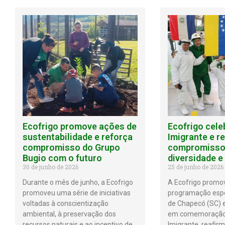
Ecofrigo promove ações de
Ecofrigo cele
sustentabilidade e reforça
Imigrante e r
compromisso do Grupo
compromisso
Bugio com o futuro
diversidade e
30 de junho de 2026
25 de junho de 2026
Durante o mês de junho, a Ecofrigo
A Ecofrigo prom
promoveu uma série de iniciativas
programação espe
voltadas à conscientização
de Chapecó (SC) 
ambiental, à preservação dos
em comemoração 
recursos naturais e ao incentivo de
Imigrante, reafir