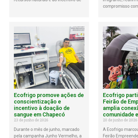
compromisso com
Ecofrigo promove ações de
Ecofrigo part
conscientização e
Feirão de Em
incentivo à doação de
amplia conex
sangue em Chapecó
comunidade 
23 de junho de 2026
20 de junho de 2026
Durante o mês de junho, marcado
A Ecofrigo marco
pela campanha Junho Vermelho, a
Feirão Empreende