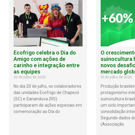
Ecofrigo celebra o Dia do
O cresciment
Amigo com ações de
suinocultura b
carinho e integração entre
novos desafi
as equipes
mercado glob
20 de julho de 2026
16 de julho de 2026
No dia 20 de julho, os colaboradores
Produção brasilei
das unidades Ecofrigo de Chapecó
protagonismo int
(SC) e Sananduva (RS)
suinocultura brasi
participaram de ações especiais em
um ciclo importan
comemoração ao Dia do
consolidação inter
Segundo dados d
(Associação